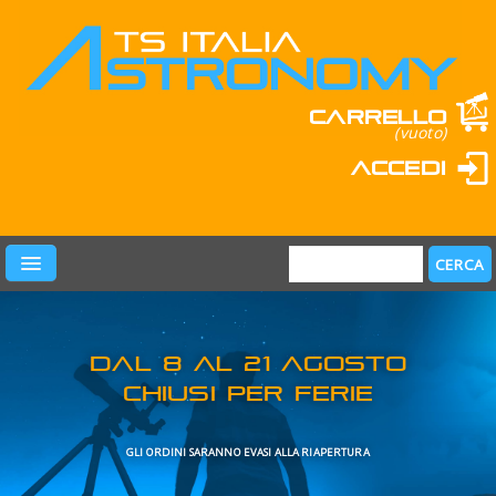
Carrello
(vuoto)
Accedi
PRODOTTI
LEARN & FUN
MARCHI