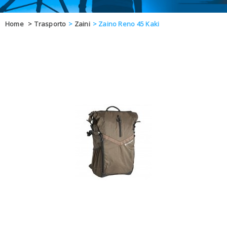
OFFERTE
Home
>
Trasporto
>
Zaini
>
Zaino Reno 45 Kaki
DAL 8 AL 21
BLOG
CHIUSI PER 
ENTI E PA
CONTATTI
GLI ORDINI SARANNO EVASI ALL