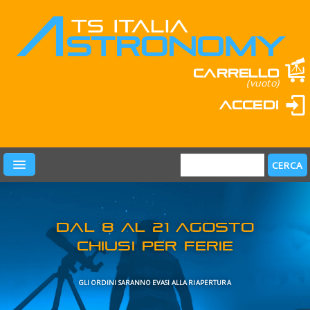
Carrello
(vuoto)
Accedi
PRODOTTI
LEARN & FUN
MARCHI