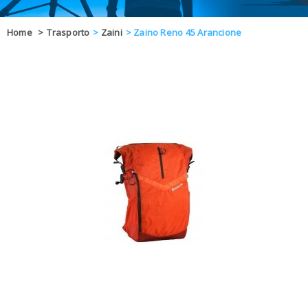
OFFERTE
Home
>
Trasporto
>
Zaini
>
Zaino Reno 45 Arancione
DAL 8 AL 21
BLOG
CHIUSI PER 
ENTI E PA
CONTATTI
GLI ORDINI SARANNO EVASI ALL