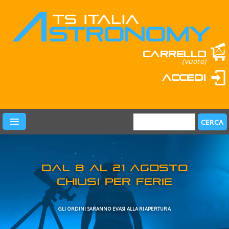
Carrello
(vuoto)
Accedi
PRODOTTI
LEARN & FUN
MARCHI