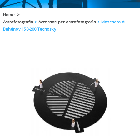
OFFERTE
Home
>
Astrofotografia
>
Accessori per astrofotografia
>
Maschera di
DAL 8 AL 21
BLOG
Bahtinov 150-200 Tecnosky
CHIUSI PER 
ENTI E PA
CONTATTI
GLI ORDINI SARANNO EVASI ALL