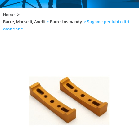
OFFERTE
Home
>
Barre, Morsetti, Anelli
>
Barre Losmandy
>
Sagome per tubi ottici
DAL 8 AL 21
BLOG
arancione
CHIUSI PER 
ENTI E PA
CONTATTI
GLI ORDINI SARANNO EVASI ALL