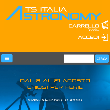
Carrello
(vuoto)
Accedi
PRODOTTI
LEARN & FUN
MARCHI