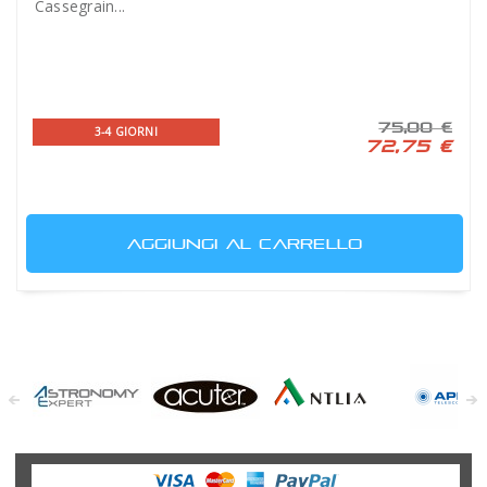
Cassegrain...
75,00 €
3-4 GIORNI
72,75 €
AGGIUNGI AL CARRELLO
Astronomy
Acuter
Antlia Filters
APM
Expert
Telescopes