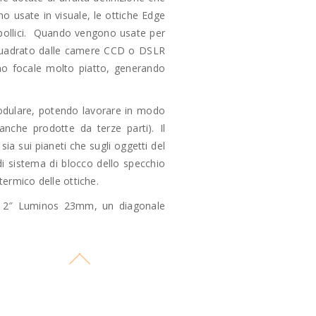
 usate in visuale, le ottiche Edge
 pollici. Quando vengono usate per
nquadrato dalle camere CCD o DSLR
no focale molto piatto, generando
odulare, potendo lavorare in modo
nche prodotte da terze parti). Il
ia sui pianeti che sugli oggetti del
di sistema di blocco dello specchio
 termico delle ottiche.
da 2″ Luminos 23mm, un diagonale