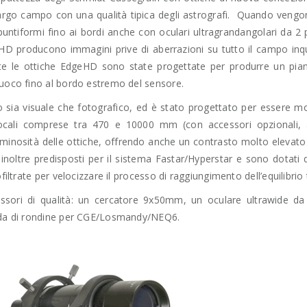
argo campo con una qualità tipica degli astrografi. Quando vengono
puntiformi fino ai bordi anche con oculari ultragrandangolari da 2
geHD producono immagini prive di aberrazioni su tutto il campo i
te le ottiche EdgeHD sono state progettate per produrre un pia
fuoco fino al bordo estremo del sensore.
 sia visuale che fotografico, ed è stato progettato per essere m
ocali comprese tra 470 e 10000 mm (con accessori opzionali, a
minosità delle ottiche, offrendo anche un contrasto molto elevato s
noltre predisposti per il sistema Fastar/Hyperstar e sono dotati 
filtrate per velocizzare il processo di raggiungimento dell’equilibrio
essori di qualità: un cercatore 9x50mm, un oculare ultrawide 
coda di rondine per CGE/Losmandy/NEQ6.