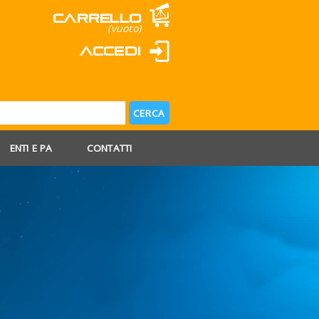
Carrello
(vuoto)
Accedi
ENTI E PA
CONTATTI
 AGOSTO
 FERIE