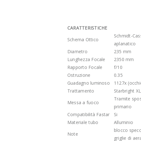
CARATTERISTICHE
Schmidt-Cas
Schema Ottico
aplanatico
Diametro
235 mm
Lunghezza Focale
2350 mm
Rapporto Focale
f/10
Ostruzione
0.35
Guadagno luminoso
1127x (occh
Trattamento
Starbright X
Tramite spo
Messa a fuoco
primario
Compatibilità Fastar
Si
Materiale tubo
Alluminio
blocco spec
Note
griglie di ae