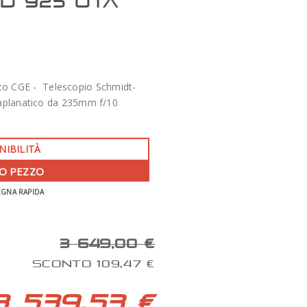
HD 925 OTA
co CGE - Telescopio Schmidt-
aplanatico da 235mm f/10
NIBILITÀ
O PEZZO
-350 €
EGNA RAPIDA
APO 86 QUAD SERIES F/7 TECNOSKY
3 649,00 €
SCONTO 109,47 €
3 539,53 €