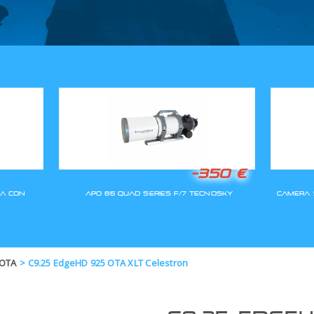
GLI ORDINI SARANNO EVASI A
 OTA
>
C9.25 EdgeHD 925 OTA XLT Celestron