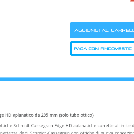
PAGA CON FINDOMESTIC
ge HD aplanatico da 235 mm (solo tubo ottico)
ottiche Schmidt-Cassegrain Edge HD aplanatiche corrette al limite di
ttezza degli Schmidt-Cassegrain con ottiche di nuova concezione