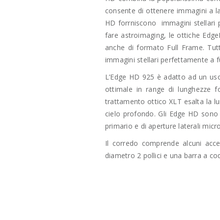
consente di ottenere immagini a l
HD forrniscono immagini stellari 
fare astroimaging, le ottiche Ed
anche di formato Full Frame. Tut
immagini stellari perfettamente a 
L’Edge HD 925 è adatto ad un uso
ottimale in range di lunghezze f
trattamento ottico XLT esalta la lu
cielo profondo. Gli Edge HD sono i
primario e di aperture laterali micro
Il corredo comprende alcuni acc
diametro 2 pollici e una barra a 