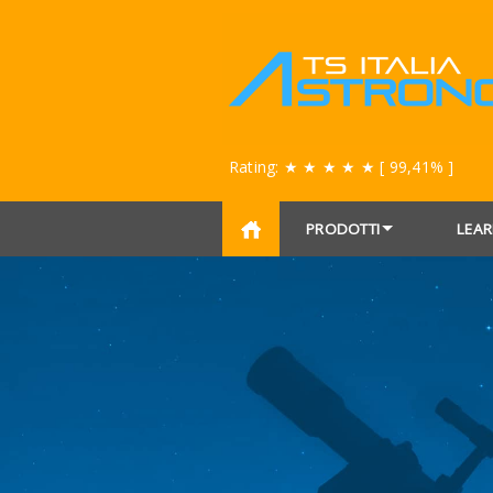
Rating:
★ ★ ★ ★ ★
[ 99,41% ]
PRODOTTI
LEAR