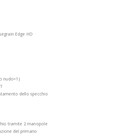
segrain Edge HD
io nudo=1)
LT
stamento dello specchio
chio tramite 2 manopole
razione del primario