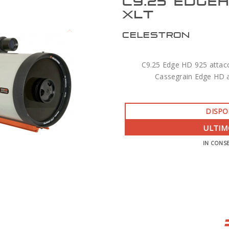
C9.25 EDGE
XLT
CELESTRON
C9.25 Edge HD 925 attac
Cassegrain Edge HD 
DISPO
ULTIM
IN CONS
ZWO AM7 MONTATURA ARMONICA CON
TREPPIEDE TC40