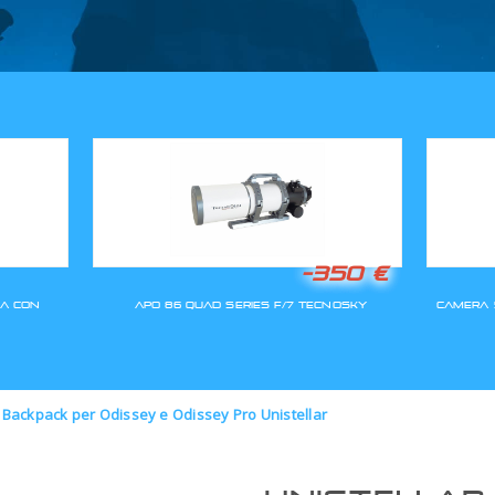
GLI ORDINI SARANNO EVASI A
r Backpack per Odissey e Odissey Pro Unistellar