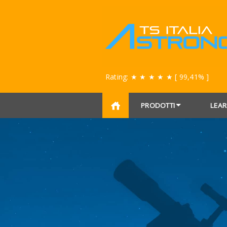
Rating:
★ ★ ★ ★ ★
[ 99,41% ]
PRODOTTI
LEAR