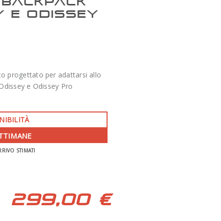
 BACKPACK
Y E ODISSEY
to progettato per adattarsi allo
Odissey e Odissey Pro
NIBILITÀ
-350 €
ETTIMANE
RRIVO STIMATI
APO 86 QUAD SERIES F/7 TECNOSKY
299,00 €