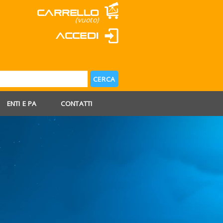
Carrello
(vuoto)
Accedi
ENTI E PA
CONTATTI
 AGOSTO
 FERIE