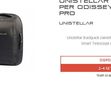
UNISTELLAR
PER ODISSE
PRO
UNISTELLAR
Unistellar Backpack zainet
Smart Telescope 
DISPO
2-4 S
TEMPI DI A
ZWO AM7 MONTATURA ARMONICA CON
TREPPIEDE TC40