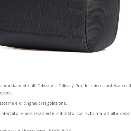
 comodamente all' Odissey e Odissey Pro, lo zaino Unistellar rend
ppiede.
sterne e di cinghie di regolazione.
 rinforzato e accuratamente imbottito con schiuma ad alta densit
rghezza x Altezza (cm) : 55x38,5x16