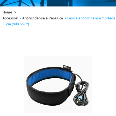
OFFERTE
Home
>
Accessori
>
Anticondensa e Paraluce
>
Fascia anticondensa morbida
DAL 8 AL 21
BLOG
50cm (tubi 5"-6")
CHIUSI PER 
ENTI E PA
CONTATTI
GLI ORDINI SARANNO EVASI ALL