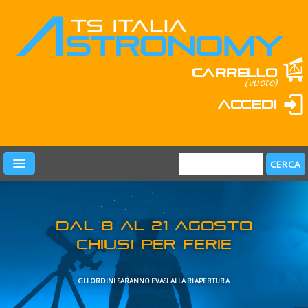
Carrello
(vuoto)
Accedi
PRODOTTI
LEARN & FUN
MARCHI