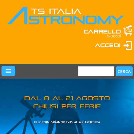
Carrello
(vuoto)
Accedi
PRODOTTI
LEARN & FUN
MARCHI