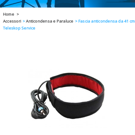
OFFERTE
Home
>
Accessori
>
Anticondensa e Paraluce
>
Fascia anticondensa da 41 cm
DAL 8 AL 21
BLOG
Teleskop Service
CHIUSI PER 
ENTI E PA
CONTATTI
GLI ORDINI SARANNO EVASI ALL